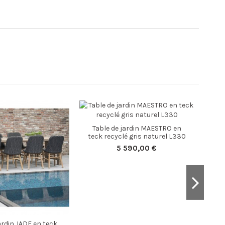
Table de jardin MAESTRO en
Sal
teck recyclé gris naturel L330
5 590,00 €
ardin JADE en teck