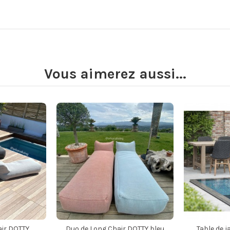
Vous aimerez aussi...
air DOTTY
Duo de Long Chair DOTTY bleu
Table de j