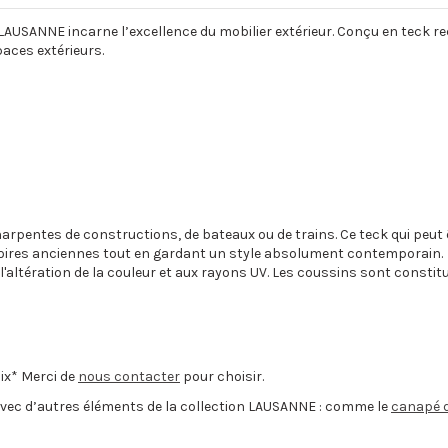
 LAUSANNE incarne l’excellence du mobilier extérieur. Conçu en teck re
paces extérieurs.
 charpentes de constructions, de bateaux ou de trains. Ce teck qui peu
oires anciennes tout en gardant un style absolument contemporain.
l'altération de la couleur et aux rayons UV. Les coussins sont consti
oix* Merci de
nous contacter
pour choisir.
 avec d’autres éléments de la collection LAUSANNE : comme le
canapé d