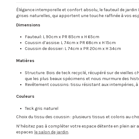
Élégance intemporelle et confort absolu, le fauteuil de jardin
grises naturelles, qui apportent une touche raffinée à vos es
Dimensions
Fauteuil: L 90cm x PR 85cm x H 65cm
Coussin d’assise: L 74cm x PR 68cm x H 15cm
Coussin de dossier: L 74cm x PR 20cm x H 34cm
Matières
Structure: Bois de teck recyclé, récupéré sur de vieilles
que les plus beaux spécimens et nous murmure des hist
Revêtement coussins: tissu résistant aux intempéries, à 
Couleurs
Teck gris naturel
Choix du tissu des coussin : plusieurs tissus et coloris au ch
N’hésitez pas à compléter votre espace détente en plein air
espaces
le salon de jardin
.