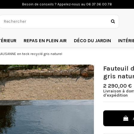
Besoin de conseils ? Appelez-nous a
u 06 37 36 00 78
TÉRIEUR
REPAS EN PLEIN AIR
DÉCO DU JARDIN
INTÉRI
 LAUSANNE en teck recyclé gris naturel
Fauteuil 
gris natu
2 290,00 €
Livraison à dom
d'expédition