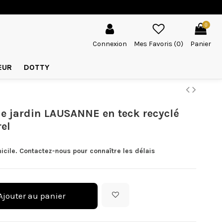
0
Connexion
Mes Favoris (
0
)
Panier
EUR
DOTTY
de jardin LAUSANNE en teck recyclé
rel
icile. Contactez-nous pour connaître les délais
Ajouter au panier