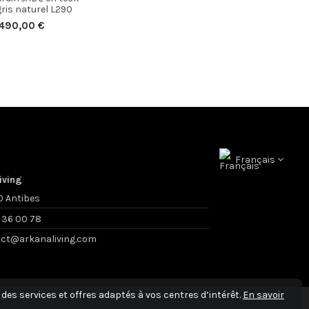
gris naturel L290
490,00 €
Français
iving
 Antibes
 36 00 78
ct@arkanaliving.com
des services et offres adaptés à vos centres d’intérêt.
En savoir