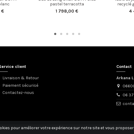
blanc
pastel terracotta
recyclé 
 €
1 798,00 €
4 
Service client
Contact
Livraison & Retour
Arkana L
Paiement sécurisé
06600
Contactez-nous
06 37
conta
okies pour améliorer votre expérience sur notre site et vous proposer 