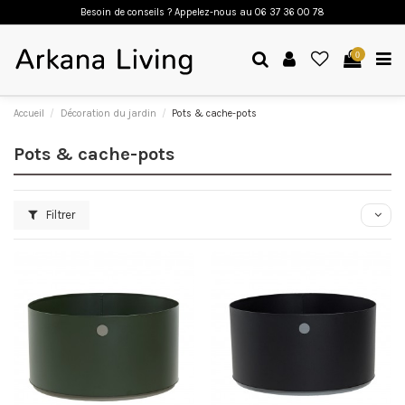
Besoin de conseils ? Appelez-nous a
u 06 37 36 00 78
0
Accueil
Décoration du jardin
Pots & cache-pots
Pots & cache-pots
Filtrer