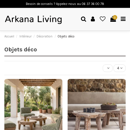
Besoin de conseils ? Appelez-nous a
u 06 37 36 00 78
0
Accueil
Intérieur
Décoration
Objets déco
Objets déco
4