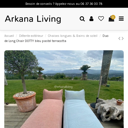
Besoin de conseils ? Appelez-nous a
u 06 37 36 00 78
0
Accueil
Détente extérieur
Chaises longues & Bains de soleil
Duo
de Long Chair DOTTY bleu pastel terracotta