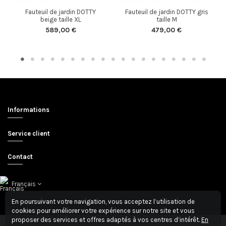
Fauteuil de jardin DOTTY
Fauteuil de jardin DOTTY gris
beige taille XL
taille M
589,00 €
479,00 €
Informations
Service client
Contact
Français
En poursuivant votre navigation, vous acceptez l’utilisation de
cookies pour améliorer votre expérience sur notre site et vous
proposer des services et offres adaptés à vos centres d’intérêt.
En