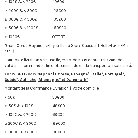
≥ 100€ & < 200€
19€00
≥ 200€ & < 300€
29€00
≥ 300€ & < 500€
39€00
≥ 500€ & < 1000€
59€00
≥ 1000€
OFFERT
*(hors Corse, Guyane, Ile-D’yeu, Ile de Groix, Ouessant, Belle-Île-en-Mer,
etc.. )
Pour toute livraison vers une île, merci de nous contacter avant de
valider la commande afin d’obtenir un devis de transport personnalisé.
FRAIS DE LIVRAISON pour la
Corse, Espagne*, Italie*, Portugal*,
Suède*, Autriche, Allemagne* et Danemark*
Montant de la Commande
Livraison à votre domicile
< 50€
39€00
≥ 50€ & < 100€
49€00
≥ 100€ & < 200€
69€00
≥ 200€ & < 300€
89€00
≥ 300€ & < 500€
99€00