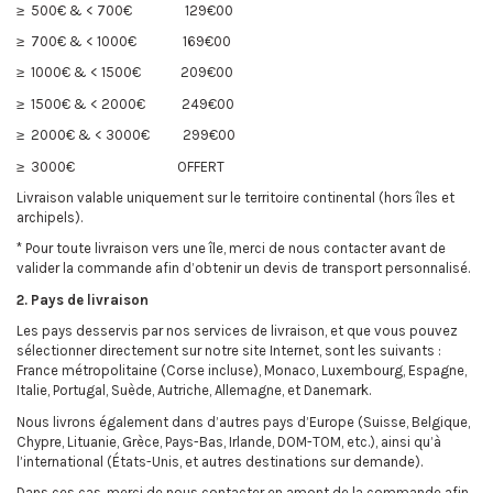
≥ 500€ & < 700€
129€00
≥ 700€ & < 1000€
169€00
≥ 1000€ & < 1500€
209€00
≥ 1500€ & < 2000€
249€00
≥ 2000€ & < 3000€
299€00
≥ 3000€
OFFERT
Livraison valable uniquement sur le territoire continental (hors îles et
archipels).
* Pour toute livraison vers une île, merci de nous contacter avant de
valider la commande afin d’obtenir un devis de transport personnalisé.
2. Pays de livraison
Les pays desservis par nos services de livraison, et que vous pouvez
sélectionner directement sur notre site Internet, sont les suivants :
France métropolitaine (Corse incluse), Monaco, Luxembourg, Espagne,
Italie, Portugal, Suède, Autriche, Allemagne, et Danemark.
Nous livrons également dans d’autres pays d’Europe (Suisse, Belgique,
Chypre, Lituanie, Grèce, Pays-Bas, Irlande, DOM-TOM, etc.), ainsi qu’à
l’international (États-Unis, et autres destinations sur demande).
Dans ces cas, merci de nous contacter en amont de la commande afin