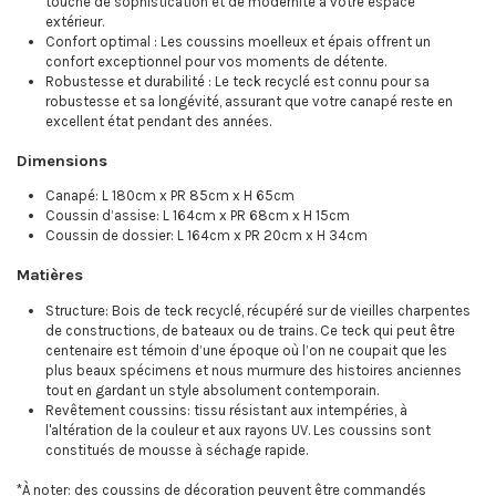
touche de sophistication et de modernité à votre espace
extérieur.
Confort optimal : Les coussins moelleux et épais offrent un
confort exceptionnel pour vos moments de détente.
Robustesse et durabilité : Le teck recyclé est connu pour sa
robustesse et sa longévité, assurant que votre canapé reste en
excellent état pendant des années.
Dimensions
Canapé: L 180cm x PR 85cm x H 65cm
Coussin d’assise: L 164cm x PR 68cm x H 15cm
Coussin de dossier: L 164cm x PR 20cm x H 34cm
Matières
Structure: Bois de teck recyclé, récupéré sur de vieilles charpentes
de constructions, de bateaux ou de trains. Ce teck qui peut être
centenaire est témoin d’une époque où l’on ne coupait que les
plus beaux spécimens et nous murmure des histoires anciennes
tout en gardant un style absolument contemporain.
Revêtement coussins: tissu résistant aux intempéries, à
l'altération de la couleur et aux rayons UV. Les coussins sont
constitués de mousse à séchage rapide.
*À noter: des coussins de décoration peuvent être commandés