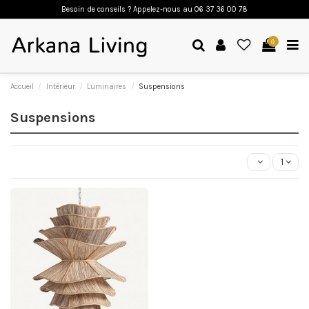
Besoin de conseils ? Appelez-nous a
u 06 37 36 00 78
0
Accueil
Intérieur
Luminaires
Suspensions
Suspensions
1