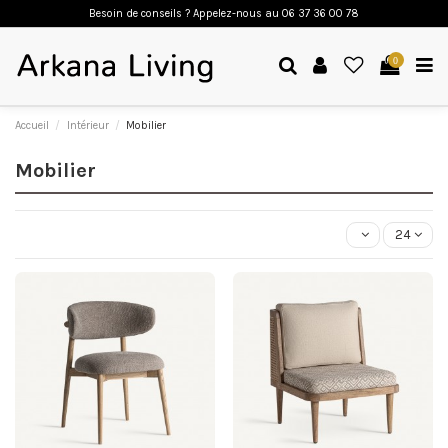
Besoin de conseils ? Appelez-nous a
u 06 37 36 00 78
0
Accueil
Intérieur
Mobilier
Mobilier
24