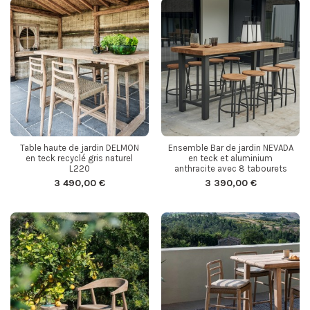
Table haute de jardin DELMON
Ensemble Bar de jardin NEVADA
en teck recyclé gris naturel
en teck et aluminium
L220
anthracite avec 8 tabourets
3 490,00 €
3 390,00 €