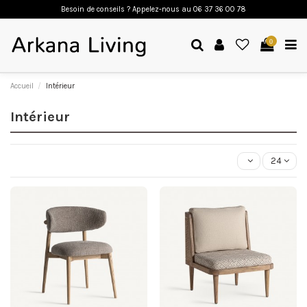
Besoin de conseils ? Appelez-nous a
u 06 37 36 00 78
0
Accueil
Intérieur
Intérieur
24