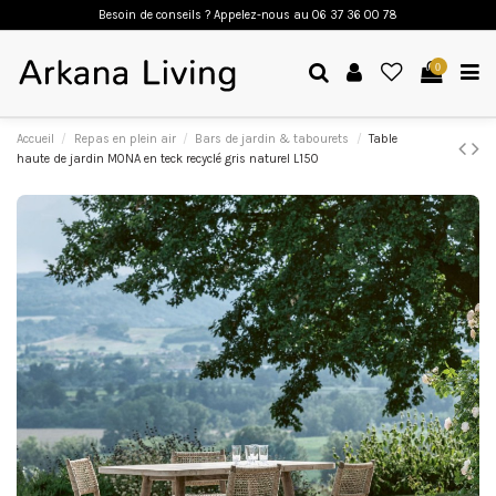
Besoin de conseils ? Appelez-nous a
u 06 37 36 00 78
0
Accueil
Repas en plein air
Bars de jardin & tabourets
Table
haute de jardin MONA en teck recyclé gris naturel L150