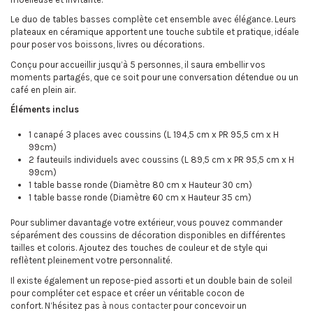
Le duo de tables basses complète cet ensemble avec élégance. Leurs
plateaux en céramique apportent une touche subtile et pratique, idéale
pour poser vos boissons, livres ou décorations.
Conçu pour accueillir jusqu’à 5 personnes, il saura embellir vos
moments partagés, que ce soit pour une conversation détendue ou un
café en plein air.
Éléments inclus
1 canapé 3 places avec coussins (L 194,5 cm x PR 95,5 cm x H
99cm)
2 fauteuils individuels avec coussins (L 89,5 cm x PR 95,5 cm x H
99cm)
1 table basse ronde (Diamètre 80 cm x Hauteur 30 cm)
1 table basse ronde (Diamètre 60 cm x Hauteur 35 cm)
Pour sublimer davantage votre extérieur, vous pouvez commander
séparément des coussins de décoration disponibles en différentes
tailles et coloris. Ajoutez des touches de couleur et de style qui
reflètent pleinement votre personnalité.
Il existe également un repose-pied assorti et un double bain de soleil
pour compléter cet espace et créer un véritable cocon de
confort. N’hésitez pas à
nous contacter
pour concevoir un