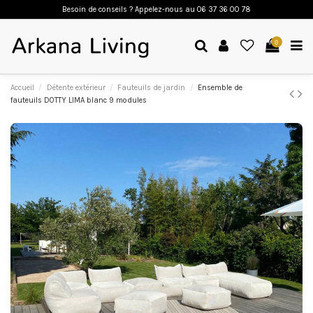
Besoin de conseils ? Appelez-nous a
u 06 37 36 00 78
0
Accueil
Détente extérieur
Fauteuils de jardin
Ensemble de
fauteuils DOTTY LIMA blanc 9 modules