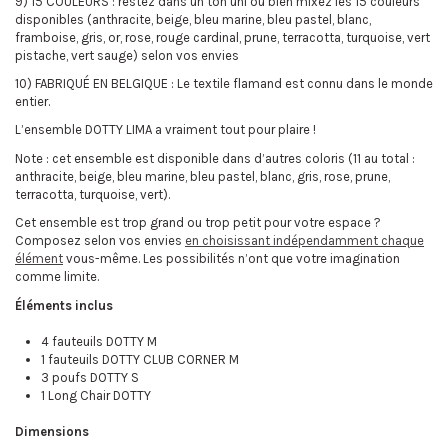
9) 15 COULEURS : restez dans un ton uni ou bien mixez les 15 couleurs
disponibles (anthracite, beige, bleu marine, bleu pastel, blanc,
framboise, gris, or, rose, rouge cardinal, prune, terracotta, turquoise, vert
pistache, vert sauge) selon vos envies
10) FABRIQUÉ EN BELGIQUE : Le textile flamand est connu dans le monde
entier.
L’ensemble DOTTY LIMA a vraiment tout pour plaire !
Note : cet ensemble est disponible dans d’autres coloris (11 au total :
anthracite, beige, bleu marine, bleu pastel, blanc, gris, rose, prune,
terracotta, turquoise, vert).
Cet ensemble est trop grand ou trop petit pour votre espace ?
Composez selon vos envies
en choisissant indépendamment chaque
élément
vous-même. Les possibilités n’ont que votre imagination
comme limite.
Éléments inclus
4 fauteuils DOTTY M
1 fauteuils DOTTY CLUB CORNER M
3 poufs DOTTY S
1 Long Chair DOTTY
Dimensions