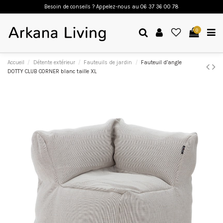
Besoin de conseils ? Appelez-nous a
u 06 37 36 00 78
0
Accueil
Détente extérieur
Fauteuils de jardin
Fauteuil d’angle
DOTTY CLUB CORNER blanc taille XL