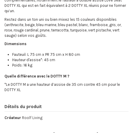
complémentaires, notamment le fauteuil à double assise Love Seat
DOTTY XL qui est en fait équivalent à 2 DOTTY XL réunis pour ne former
qu’un.
Restez dans un ton uni ou bien mixez les 15 couleurs disponibles
(anthracite, beige, bleu marine, bleu pastel, blanc, framboise, gris, or,
rose, rouge cardinal, prune, terracotta, turquoise, vert pistache, vert
sauge) selon vos goûts.
Dimensions
Fauteuil: L 75 cm x PR 75 cm x H 80 cm
Hauteur d'assise*: 45 cm
Poids: 16 kg
Quelle différence avec le DOTTY M ?
*Le DOTTY M a une hauteur d’assise de 35 cm contre 45 cm pour le
DOTTY XL
Détails du produit
Créateur
Roolf Living