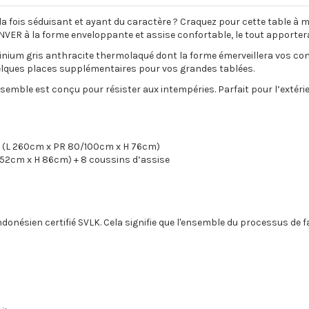
 la fois séduisant et ayant du caractère ? Craquez pour cette table 
R à la forme enveloppante et assise confortable, le tout apportera 
inium gris anthracite thermolaqué dont la forme émerveillera vos convi
uelques places supplémentaires pour vos grandes tablées.
ensemble est conçu pour résister aux intempéries. Parfait pour l’extér
te (L 260cm x PR 80/100cm x H 76cm)
 52cm x H 86cm) + 8 coussins d’assise
donésien certifié SVLK. Cela signifie que l'ensemble du processus de fab