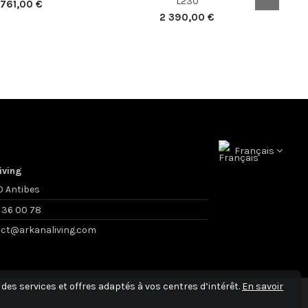
L230
 761,00 €
2 390,00 €
Français
iving
 Antibes
 36 00 78
ct@arkanaliving.com
des services et offres adaptés à vos centres d’intérêt.
En savoir