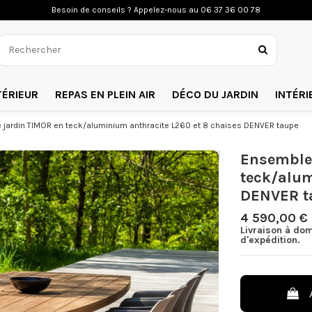
Besoin de conseils ? Appelez-nous a
u 06 37 36 00 78
TÉRIEUR
REPAS EN PLEIN AIR
DÉCO DU JARDIN
INTÉRI
 jardin TIMOR en teck/aluminium anthracite L260 et 8 chaises DENVER taupe
Ensemble 
teck/alum
DENVER t
4 590,00 €
Livraison à dom
d'expédition.