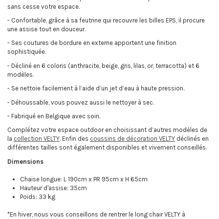
sans cesse votre espace.
-
Confortable, grâce à sa feutrine qui recouvre les billes EPS, il procure
une assise tout en douceur.
-
Ses coutures de bordure en externe apportent une finition
sophistiquée.
-
Décliné en 6 coloris (anthracite, beige, gris, lilas, or, terracotta) et 6
modèles.
-
Se nettoie facilement à l’aide d’un jet d’eau à haute pression.
-
Déhoussable, vous pouvez aussi le nettoyer à sec.
-
Fabriqué en Belgique avec soin.
Complétez votre espace outdoor en choisissant d’autres modèles de
la
collection VELTY
. Enfin des
coussins de décoration VELTY
déclinés en
différentes tailles sont également disponibles et vivement conseillés.
Dimensions
Chaise longue: L 190cm x PR 95cm x H 65cm
Hauteur d'assise: 35cm
Poids: 33 kg
*En hiver, nous vous conseillons de rentrer le long chair VELTY à