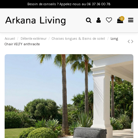
Besoin de conseils ? Appelez-nous a
u 06 37 36 00 78
0
Accueil
Détente extérieur
Chaises longues & Bains de soleil
Long
Chair VELTY anthracite